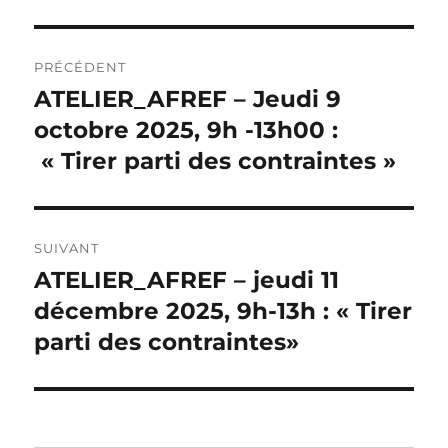
Navigation
PRÉCÉDENT
de
ATELIER_AFREF – Jeudi 9
Publication
précédente :
octobre 2025, 9h -13h00 :
l’article
« Tirer parti des contraintes »
SUIVANT
ATELIER_AFREF – jeudi 11
Publication
suivante :
décembre 2025, 9h-13h : « Tirer
parti des contraintes»