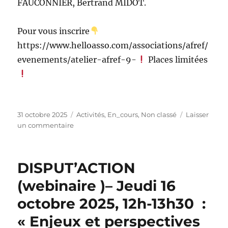
FAUCONNIER, Bertrand MIDOT.
Pour vous inscrire
https://www.helloasso.com/associations/afref/
evenements/atelier-afref-9-
Places limitées
31 octobre 2025
Activités
,
En_cours
,
Non classé
Laisser
un commentaire
DISPUT’ACTION
(webinaire )– Jeudi 16
octobre 2025, 12h-13h30 :
« Enjeux et perspectives