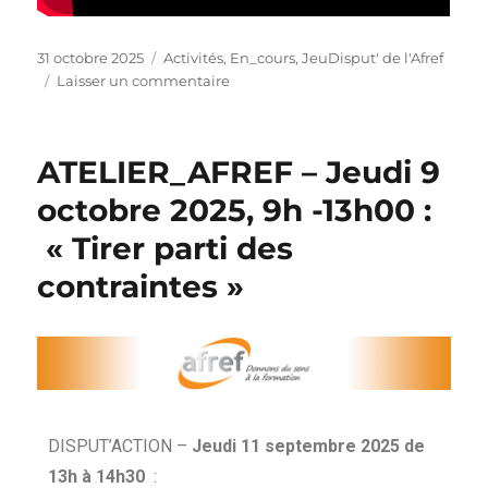
31 octobre 2025
Activités
,
En_cours
,
JeuDisput' de l'Afref
Laisser un commentaire
ATELIER_AFREF – Jeudi 9
octobre 2025, 9h -13h00 :
« Tirer parti des
contraintes »
DISPUT’ACTION –
Jeudi 11 septembre 2025 de
13h à 14h30
: