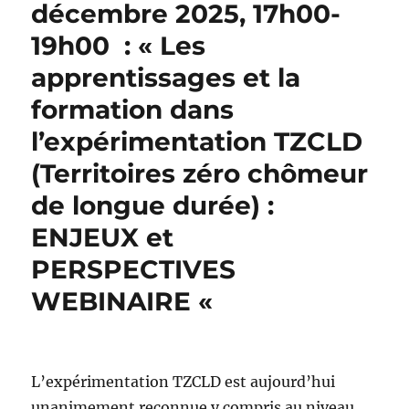
décembre 2025, 17h00-
14h30
: »Les
19h00 : « Les
situations
intermédiaires
apprentissages et la
dans
formation dans
les
formations
l’expérimentation TZCLD
en
alternance »
(Territoires zéro chômeur
de longue durée) :
ENJEUX et
PERSPECTIVES
WEBINAIRE «
L’expérimentation TZCLD est aujourd’hui
unanimement reconnue y compris au niveau