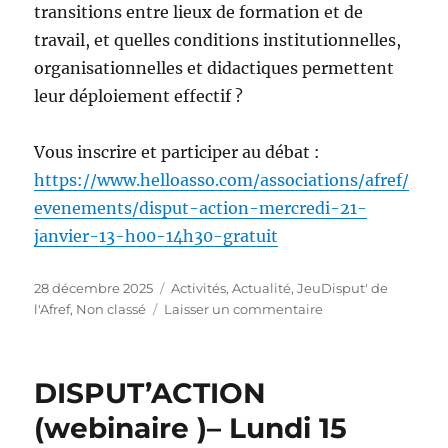
transitions entre lieux de formation et de
travail, et quelles conditions institutionnelles,
organisationnelles et didactiques permettent
leur déploiement effectif ?
Vous inscrire et participer au débat :
https://www.helloasso.com/associations/afref/
evenements/disput-action-mercredi-21-
janvier-13-h00-14h30-gratuit
Publié
Catégories
28 décembre 2025
Activités
,
Actualité
,
JeuDisput' de
le
sur
l'Afref
,
Non classé
Laisser un commentaire
WEBINAIRE–
Mercredi
21
DISPUT’ACTION
janvier
2026,
(webinaire )– Lundi 15
13h00-