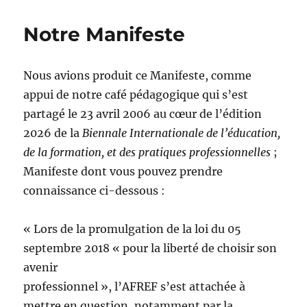
sur
l’expéri
Notre Manifeste
de
la
Biennal
Nous avions produit ce Manifeste, comme
2026
appui de notre café pédagogique qui s’est
partagé le 23 avril 2006 au cœur de l’édition
2026 de la
Biennale Internationale de l’éducation,
de la formation, et des pratiques professionnelles
;
Manifeste dont vous pouvez prendre
connaissance ci-dessous :
« Lors de la promulgation de la loi du 05
septembre 2018 « pour la liberté de choisir son
avenir
professionnel », l’AFREF s’est attachée à
mettre en question, notamment par la