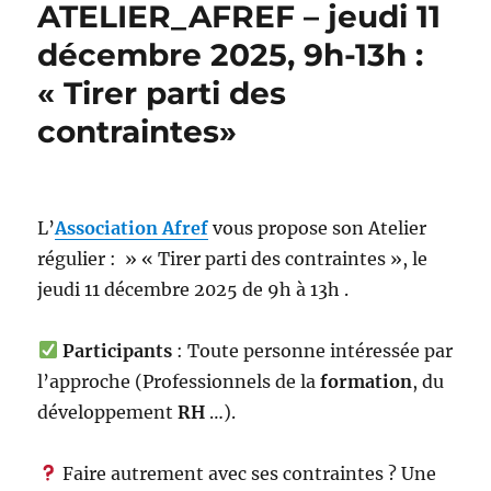
ATELIER_AFREF – jeudi 11
Lundi
15
décembre 2025, 9h-13h :
décembre
« Tirer parti des
2025,
17h00-
contraintes»
19h00
:
« Les
apprentissages
et
L’
Association Afref
vous propose son Atelier
la
régulier : » « Tirer parti des contraintes », le
formation
jeudi 11 décembre 2025 de 9h à 13h .
dans
l’expérimentation
TZCLD
Participants
: Toute personne intéressée par
(Territoires
l’approche (Professionnels de la
formation
, du
zéro
chômeur
développement
RH
…).
de
longue
Faire autrement avec ses contraintes ? Une
durée)