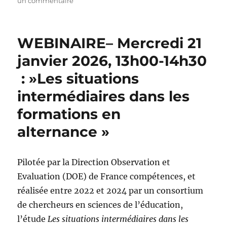
le
sur
un commentaire
Atelier_
AFREF-
Jeudi
WEBINAIRE– Mercredi 21
8
octobre
janvier 2026, 13h00-14h30
2026,
: »Les situations
9h-
13h
intermédiaires dans les
:
« Tirer
formations en
parti
alternance »
des
contraintes »
Pilotée par la Direction Observation et
Evaluation (DOE) de France compétences, et
réalisée entre 2022 et 2024 par un consortium
de chercheurs en sciences de l’éducation,
l’étude
Les situations intermédiaires dans les