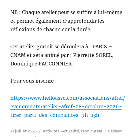
NB : Chaque atelier peut se suffire à lui-même
et permet également d’approfondir les
réflexions de chacun sur la durée.
Cet atelier gratuit se déroulera à : PARIS –
CNAM et sera animé par : Pierrette SOREL,
Dominique FAUCONNIER.
Pour vous inscrire :
https://www.helloasso.com/associations/afref/
evenements/atelier-afref-08-octobre-2026-
tirer-parti-des-contraintes-9h-13h
Publié
Catégories
21 juillet 2026
Activités
,
Actualité
,
Non classé
Laisser